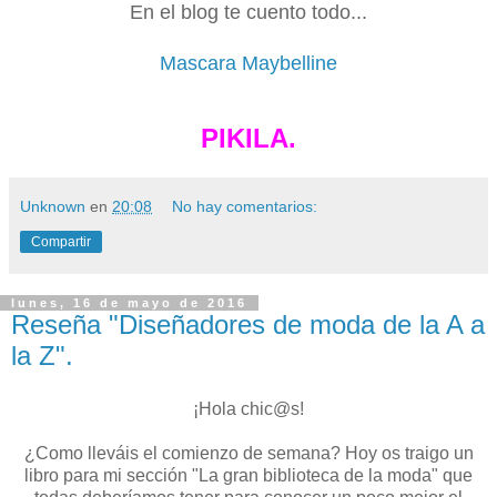
En el blog te cuento todo...
Mascara Maybelline
PIKILA.
Unknown
en
20:08
No hay comentarios:
Compartir
lunes, 16 de mayo de 2016
Reseña "Diseñadores de moda de la A a
la Z".
¡Hola chic@s!
¿Como lleváis el comienzo de semana? Hoy os traigo un
libro para mi sección "La gran biblioteca de la moda" que